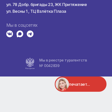
здкой
Контакты
а
8 800 1000 867
Пн-Вс, с 10:00 до 20:00
ха
Адреса
ул. Карла Маркса 95, 1 этаж
ул. Авиаторов 5, ТК Авиатор
ул. 78 Добр. бригады 23, ЖК Притяж
тели
ул. Весны 1 , ТЦ Взлётка Плаза
Мы в соцсетях