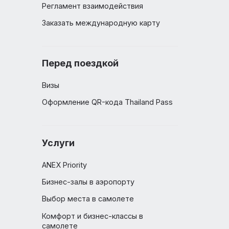
ад, в
Документы
стые
Регламент взаимодействия
. Это
ми
Заказать международную карту
Перед поездкой
Визы
Оформление QR-кода Thailand 
Услуги
ANEX Priority
Бизнес-залы в аэропорту