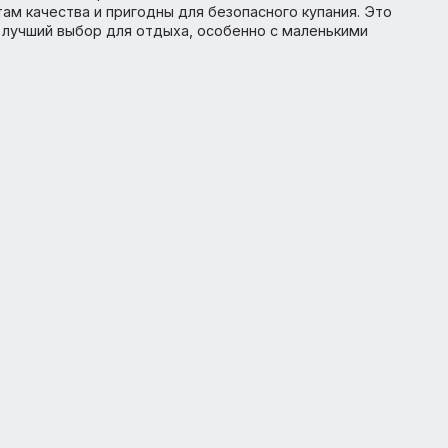
, частный песчано-галечный пляж имеет множество нагр
м знаком отличия награждаются только экологически чи
ндартам качества и пригодны для безопасного купания
sort — лучший выбор для отдыха, особенно с маленьки