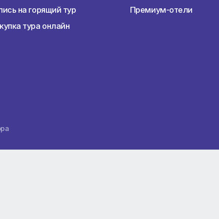
Наши услуги
Перед пое
Раннее бронирование туров
Подбор тур
Горящие туры
Виза
Авиабилеты
Виды отды
Туры по России
Статьи
Бронирование отелей
Новости
Запись на горящий тур
Премиум-о
Покупка тура онлайн