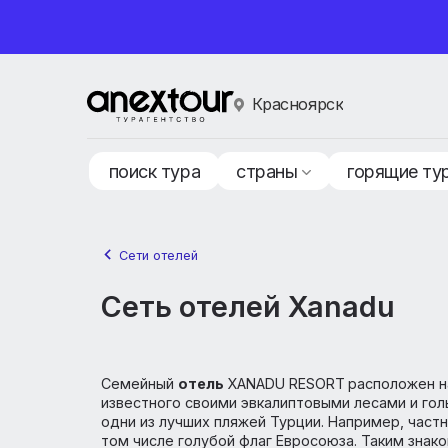
Красноярск
поиск тура
страны
горящ
Сети отелей
Сеть отелей Xanadu
Семейный
отель
XANADU RESORT
располо
известного своими эвкалиптовыми лесами