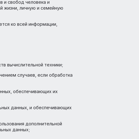
4246800164541) (далее – Оператор).
людение прав и свобод человека и
ность частной жизни, личную и семейную
ика) применяется ко всей информации,
омощью средств вычислительной техники;
ых (за исключением случаев, если обработка
 ЭВМ и баз данных, обеспечивающих их
ых персональных данных, и обеспечивающих