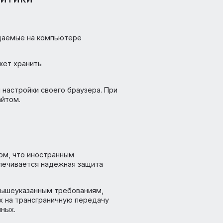
им лицам, за исключением случаев,
нальных данных дано согласие Оператору на
ру.
ать их самостоятельно, путем направления
ой «Актуализация персональных данных».
собраны персональные данные, если иной
х, направив Оператору уведомление
ткой «Отзыв согласия на обработку
нет-аналитики
cs и другие.
 файлы, размещаемые на компьютере