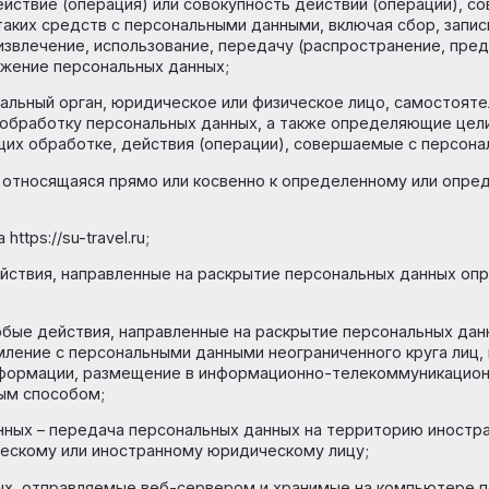
 и технических средств;
 — действия, в результате которых невозможно опреде
х данных конкретному Пользователю или иному субъек
юбое действие (операция) или совокупность действий (
ания таких средств с персональными данными, включая 
ние), извлечение, использование, передачу (распростр
 уничтожение персональных данных;
муниципальный орган, юридическое или физическое лицо
яющие обработку персональных данных, а также опред
длежащих обработке, действия (операции), совершаем
рмация, относящаяся прямо или косвенно к определенн
айта https://su-travel.ru;
ых – действия, направленные на раскрытие персональны
ных – любые действия, направленные на раскрытие перс