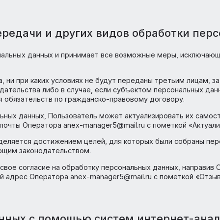
работки персональных данных
е данные Пользователя только в случае их заполнения 
 расположенные на сайте https://su-travel.ru. Заполн
льзователь выражает свое согласие с данной Политико
е данные о Пользователе в случае, если это разрешено
спользование технологии JavaScript).
нальные данные Оператору, выражает свое согласие с д
тветственность за проверку настроек браузера, обеспе
ия, передачи и других видов обраб
ь персональных данных и принимает все возможные мер