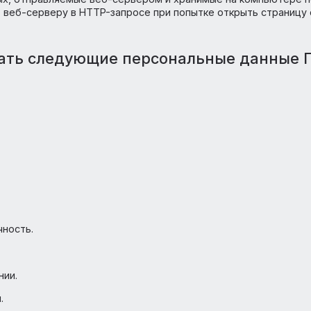
ознакомление с персональными данными неограниченного
вой информации, размещение в информационно-телеко
ибо иным способом;
ьных данных – передача персональных данных на террит
 физическому или иностранному юридическому лицу;
ты данных, отправляемые веб-сервером и хранимые на 
сылает веб-серверу в HTTP-запросе при попытке откры
атывать следующие персональные 