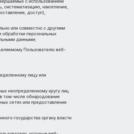
лить без использования дополнительной
ту персональных данных;
операций), совершаемых с использованием
сбор, запись, систематизацию, накопление,
анение, предоставление, доступ),
, самостоятельно или совместно с другими
еляющие цели обработки персональных
ые с персональными данными;
ому или определяемому Пользователю веб-
х данных определенному лицу или
ональных данных неопределенному кругу лиц