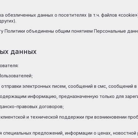
их личность.
лугах.
оложении.
вателя.
сайте.
обработка обезличенных данных о посетителях (в т.ч. ф
ics и других).
по тексту Политики объединены общим понятием Персон
альных данных
 Пользователя: