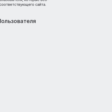
 круга лиц, в том числе обнародование
ммуникационных сетях или предоставление
орию иностранного государства органу власти
компьютере пользователя, которые веб-
ть страницу соответствующего сайта.
данные Пользователя