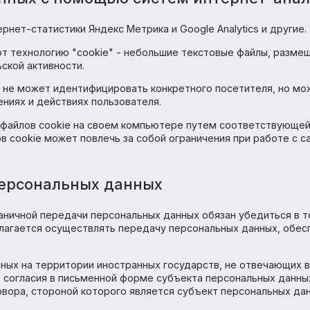
икогда, ни при каких условиях не будут переданы треть
аконодательства либо в случае, если субъектом персо
лнения обязательств по гражданско-правовому догово
персональных данных, Пользователь может актуализиров
нной почты Оператора anex-manager5@mail.ru с пометк
х определяется достижением целей, для которых были 
ействующим законодательством.
звать свое согласие на обработку персональных данны
ронный адрес Оператора anex-manager5@mail.ru с поме
ых данных с помощью систем интер
ки интернет-статистики Яндекс Метрика и Google Analyti
используют технологию "cookie" - небольшие текстовые