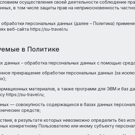
сандр Евгеньевич (ИНН 420591407515, ОГРН/ОГРНИП 32
елью и условием осуществления своей деятельности соб
ных данных, в том числе защиты прав на неприкосновен
ношении обработки персональных данных (далее – Полит
телях веб-сайта https://su-travel.ru.
ользуемые в Политике
ональных данных – обработка персональных данных с п
– временное прекращение обработки персональных данн
 данных);
их и информационных материалов, а также программ для
му адресу
https://su-travel.ru
;
ных данных — совокупность содержащихся в базах данн