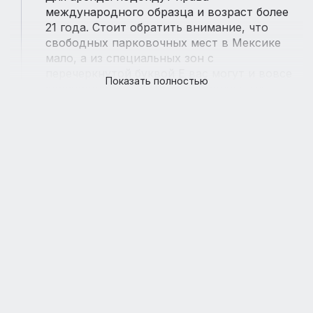
международного образца и возраст более
21 года. Стоит обратить внимание, что
свободных парковочных мест в Мексике
мало, а из специальных зон с
перечеркнутой буквой Е вас могут и вовсе
Показать полностью
эвакуировать. Поэтому рациональнее
оставлять автомобиль на парковках у
отелей или супермаркетов.
В Мексике теплые зимы (26°С), и прохладу
(10-15°С) можно встретить только в городах
майя, находящихся на большой высоте.
Самым благоприятным периодом для
отдыха будет время с апреля по июнь, до
начала сезона дождей.
Климат
Своей популярностью у туристов Мексика
во многом обязана климату, колеблющемуся