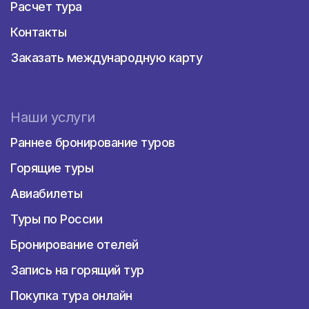
Расчет тура
Плайякар
Контакты
Благодаря закрытой от посторонних
территории со своими торговыми центрами
Заказать международную карту
и прогулочными дорожками этот небольшой
городок привлекателен для безопасного
семейного отдыха, а коралловый риф
вблизи берега способен удовлетворить
Наши услуги
потребности любителей дайвинга.
Раннее бронирование туров
Плая-дель-Кармен
Ежегодно этот курорт посещают около 2
Горящие туры
миллионов туристов, в том числе и
приехавших по турпутевке в Мексику из
Авиабилеты
Красноярска и других городов России.
Туры по России
Безупречно чистое море, пляжи с
белоснежным песком, роскошные бутики и
Бронирование отелей
рестораны этнической кухни на
оживленной Пятой авеню, разнообразие
Запись на горящий тур
ночных клубов — это лишь некоторые
Покупка тура онлайн
причины, по которым курорт особенно