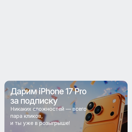
от тропического до субтропического. На
побережьях средняя температура воздуха
составляет +27... +28 °C, хотя летом
термометр часто достигает +38 °C.
Большинство осадков выпадает с мая по
октябрь, и потому в этот период цены
туров в Мексику из Красноярска несколько
ниже. Самая теплая вода в Карибском море
— летом ее температура никогда не
опускается ниже +28...+29 °C. Воды Тихого
океана на 1-2 градуса ниже. В Мексике
круглый год погода благоприятна для всех
видов отдыха, но особенно — для пляжного.
Дарим iPhone 17 Pro
за подписку
Лучшие курорты
Никаких сложностей — всего
пара кликов,
В созвездии мексиканских курортов
звездой первой величины является Канкун,
и ты уже в розыгрыше!
расположенный на полуострове Юкатан.