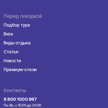
популярен среди молодежи. Плая-дель-
Кармен — хорошее место для дайвинга и
активного отдыха. В частности, здесь
Перед поездкой
можно прогуляться в гидрокостюме по
лабиринтам карстовой пещеры Рио Секрето
Подбор тура
или пройтись маршрутами национального
парка Шел-Ха.
Виза
Косумель
Виды отдыха
Этот большой остров, расположенный в 20
Статьи
км от материка, можно отнести к островам-
заповедникам, однако флора Косумеля, при
Новости
всей нетронутости и разнообразии,
уступает по красоте его 700-
Премиум-отели
километровому коралловому рифу —
подлинному чуду природы. Хотя Косумель
заслуженно считается Меккой почитателей
дайвинга, на острове хватает и отлично
Контакты
оборудованных пляжей.
8 800 1000 867
Пуэрто-Авентурас
Пн-Вс, с 10:00 до 20:00
Уютный курорт, подходящий для семейного