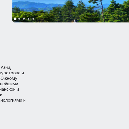
й
очной Азии,
го полуострова и
кому и Южному
ов древнейшими
онфуцианской и