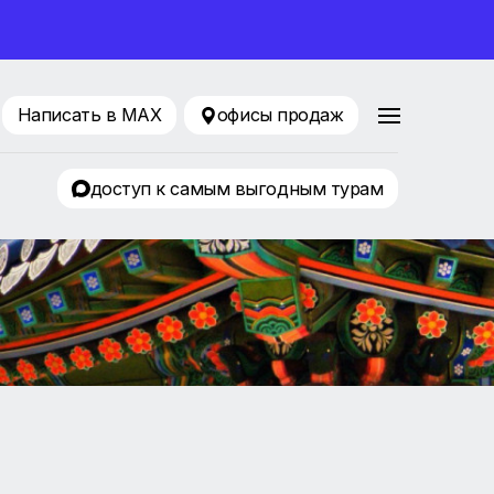
ование 2026
216-77-75
Написать в MAX
офисы продаж
ТЦ Евразия
доступ к самым выгодным т