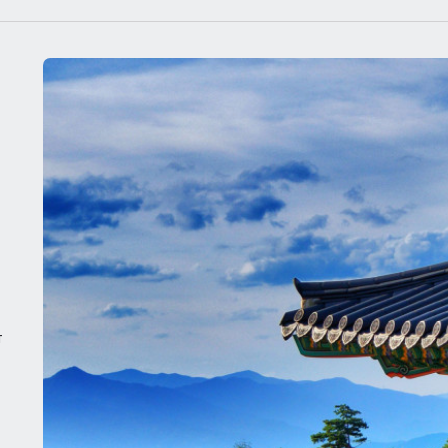
урорты
Отели
Азии,
у,
лекает
ми,