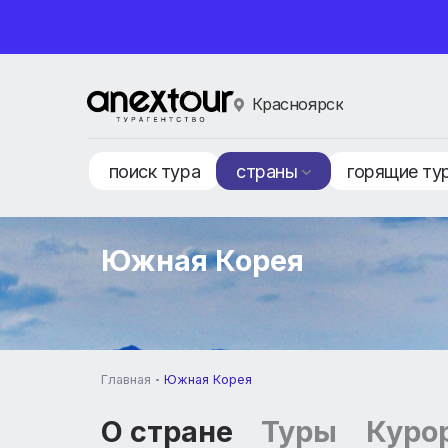
Красноярск
поиск тура
страны
горящ
Южная Корея
Главная
Южная Корея