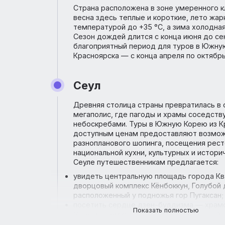
буддийской культуры, а также при
достопримечательностями, высоки
шопингом.
Климат
Страна расположена в зоне умерен
весна здесь теплые и короткие, лет
температурой до +35 °C, а зима хо
Сезон дождей длится с конца июня
благоприятный период для туров 
Красноярска — с конца апреля по о
Сеул
Древняя столица страны преврати
мегаполис, где пагоды и храмы со
небоскребами. Туры в Южную Корею
доступным ценам предоставляют 