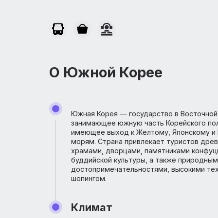
памятниками конфуцианской и буддийско
культуры, а также природными
достопримечательностями, высокими
технологиями и шопингом.
О Южной Корее
Южная Корея — государство в Вост
занимающее южную часть Корейско
имеющее выход к Желтому, Японс
морям. Страна привлекает турист
храмами, дворцами, памятниками к