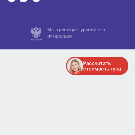
Пн-Вс, с 10:00 до 20:00
ха
Адреса
ул. Карла Маркса 95, 1 этаж
ул. Авиаторов 5, ТК Авиатор
ул. 78 Добр. бригады 23, ЖК Притяж
тели
ул. Весны 1 , ТЦ Взлётка Плаза
Мы в соцсетях
Мы в реестре тураге
№ 0042839