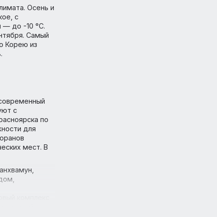
родными
ми технологиями и
ного климата. Осень и
о жаркое, с
лодная — до -10 °C.
 до сентября. Самый
в Южную Корею из
ктябрь.
лась в современный
седствуют с
 из Красноярска по
возможности для