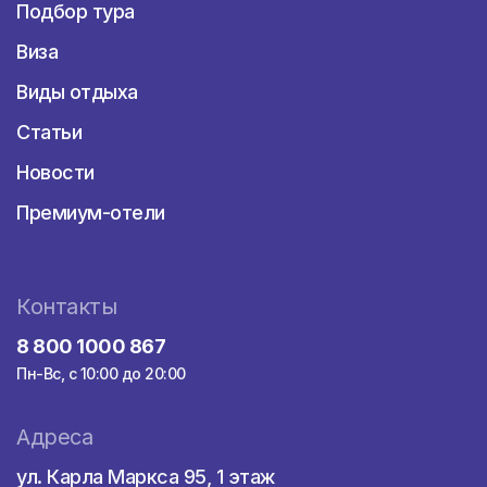
вариантов для проживания. Цены особенно
Подбор тура
низкие в период с октября по май. Можно
Виза
найти комфортные варианты в Черногории
все включено. Из таких заведений стоит
Виды отдыха
отметить Montenegro в Бечичи или Avala
Star Resort в Будве. Например,
Статьи
остановиться в трехзвездочном отеле
Новости
можно за 45-60 евро за ночь.
Стоит отметить роскошные пятизвездочные
Премиум-отели
гостиничные комплексы Hotel Forza Mare в
Которе и Splendid Conference & Spa Resort в
Будве. Пользуются популярностью
четырехзвездочные отели, сервис в
Контакты
которых мало отличается от
8 800 1000 867
пятизвездочных заведений, но цены более
Пн-Вс, с 10:00 до 20:00
демократичные.
Альтернативой отелям являются
апартаменты, которые можно арендовать
Адреса
по цене 50-110 евро. Для отдыха в
ул. Карла Маркса 95, 1 этаж
Черногории недорого можно арендовать