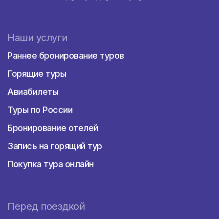
и колбаски чевапчичи. В местной кухни
активно используются сыры различных
сортов. Стоит попробовать и знаменитые
Наши услуги
блюда из овощей – мусаку и сарму.
Раннее бронирование туров
Любители морепродуктов по достоинству
оценят блюд из мидий попеке,
Горящие туры
национальную уху рибля чорба и карпа в
сливках япраке.
Авиабилеты
В Черногории для отдыха
в кафе
Туры по России
предусмотрены следующие цены:
Бронирование отелей
Завтрак обойдется по цене от 4 евро.
Пообедать можно от 7 евро.
Запись на горящий тур
Ужин на человека составляет от 10
евро.
Покупка тура онлайн
В ресторанах цены повыше. Например,
стоимость ужина варьируется от 18 евро.
Где остановиться
Перед поездкой
На побережье можно найти множество