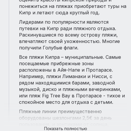
понежиться на пляжах приобретают туры на
Кипр и летают сюда круглый год.
Лидерами по популярности являются
путевки на Кипр ради пляжного отдыха.
Раскинувшиеся по всему острову пляжи,
впечатляют своей ухоженностью. Многие
получили Голубые флаги.
Все пляжи Кипра – муниципальные. Самые
посещаемые прибрежные зоны
расположены в Айя-Напе и Протарасе.
Например, пляжи Лиманаки и Нисси, с
рядом находящимися барами, заводной
музыкой, диско и пляжными вечеринками,
или пляж Fig Tree Bay в Протарасе - тихое и
спокойное место для отдыха с детьми.
Пляжные линии преимущественно
оборудованы шезлонгами 2,5€ за день
пользования, и зонтиками от солнца,
Показать полностью
которые сдаются по такой же цене.