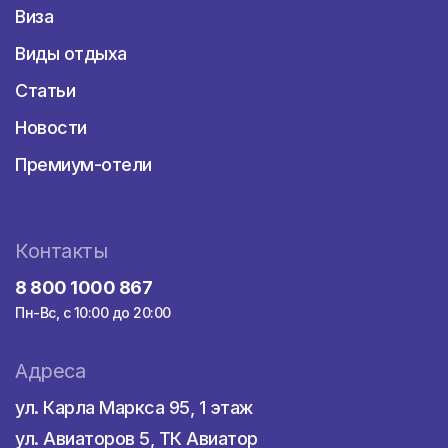
отелей разной ценовой категории и класса.
Виза
Названия и плюсы тезисно:
Виды отдыха
Айанапа Адамс бич 5* – Кипр все включено
Статьи
предоставляет редко, но эта гостиница
исключение.
Новости
Venus Beach 5* – семейный. Мини-клуб для
Премиум-отели
детей от 4 до 12 лет.
Constantinos the Great Beach в Протарасе
размещен на 1-й линии от моря.
Контакты
The Ciao Stelio Deluxe (+18) – VIP размещение
в Ларнаке.
8 800 1000 867
Abacus suite – свежий отель, построенный в
Пн-Вс, с 10:00 до 20:00
2017г.
Cavo Maris Beach Hotel 4* - на берегу моря,
Адреса
имеет много хороших отзывов туристов.
Хорош для детей.
ул. Карла Маркса 95, 1 этаж
Narcissos Waterpark Resort – на территории
ул. Авиаторов 5, ТК Авиатор