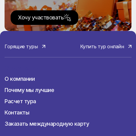
досуга.
Хочу участвовать
Туризм
Айя-Напа – это «живой» город, где яркое
солнце, голубые лагуны, байки, диско и
Горящие туры
Купить тур онлайн
покупки. Здесь множество шикарных
пляжей и танцевальных клубов. С 11 вечера
и до 4 утра активная ночная жизнь. Луна и
О компании
аквапарки тоже находятся на Айя-Напе.
Ларнака – торговый город. Очень много
О компании
магазинов со скидками на товары до 30-
Почему мы лучшие
50%. Район подходит для размеренного
отдыха.
Расчет тура
Протарас – спокойный регион. Красивое,
Контакты
более разгруженное от людей, побережье.
Семейный курорт.
Заказать международную карту
Лимассол – пляжи считаются здесь лучше,