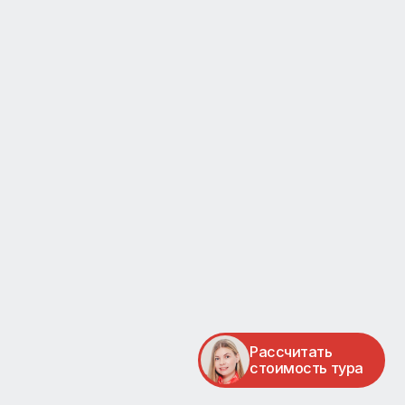
дку и
,
ей,
и и
ется
я