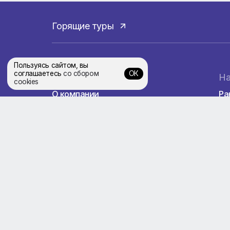
Остров Бамбу – не менее прекрасен. Он п
острова растет не характерный для троп
здесь нет ни кафе, ни хижин. Бамбу не п
решивших заночевать в романтическом м
Помимо перемещений по воде, туристы ст
Поход по этим пещерам представляет соб
можно встретить настоящий буддистский
Горящие туры
Пользуясь сайтом, вы