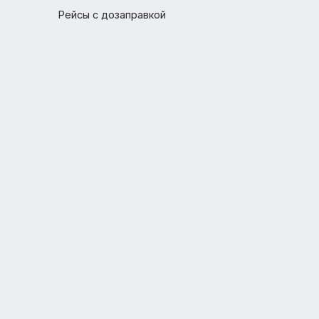
Беременности и дети
Пассажирам с ограниченными
возможностями
Багаж и животные
Аэропорты
Рейсы с дозаправкой
ем
арко
анка