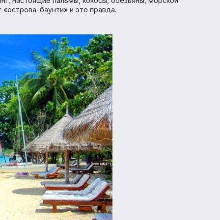
ся знаменитый «Пляж» с Леонардо Ди Каприо, то вам
ию Краби Королевства Тайланд.
ов, многокилометровые белоснежные песчаные пляжи,
дайвинг, настоящие пальмы, кокосы, обезьяны, морско
говорят «острова-баунти» и это правда.