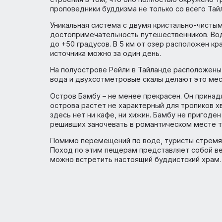
Достопримечательности п
Количество достопримечательностей в про
поддаётся подсчёту. Здесь очень сложно
перемещаются по многочисленным близлеж
пляжный отдых и походы по пещерам. Ва
Среди самых популярных достопримечател
Джеймса Бонда и Майя Бэй, где снимался
Храм Тигра также входит в топ туристич
строения в том, что оно полностью окру
проповедники буддизма не только со всег
Уникальная система с двумя кристально-
достопримечательность путешественнико
до +50 градусов. В 5 км от озер распол
источника можно за один день.
На полуострове Рейли в Тайланде распо
вода и двухсотметровые скалы делают э