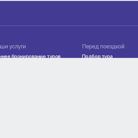
ринадлежит к архипелагу островов Пхи-Пхи. В центре
иков хвойно-лиственный лес. Сам остров считается дик
ригоден для проживания, хотя не редко тут можно встре
есте туристов.
ремятся посетить и пещеры. Здесь их тоже очень мног
ой весьма увлекательное занятие. В одной из них даж
 храм.