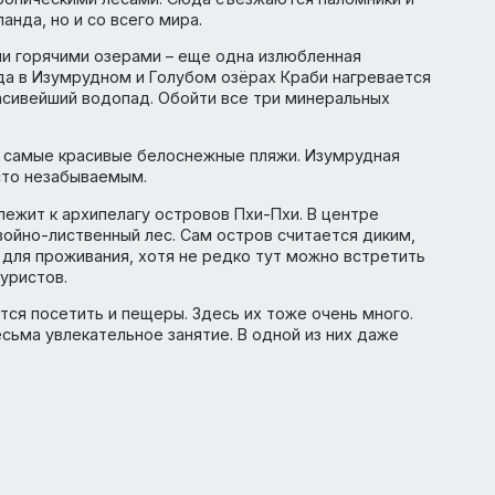
ровинции Краби
винции Краби, что на суше, что на море, с трудом
 найти туристов, днем большинство из них арендуют ло
ащим островам. Их тут свыше 200. Снорклинг, каякинг
риантов досуга может быть множество.
ьностей у туристов – это, конечно, острова Пхи-Пхи-л
 знаменитый «Пляж».
еских достопримечательностей. Уникальность этого
жено тропическими лесами. Сюда съезжаются паломник
о Тайланда, но и со всего мира.
чистыми горячими озерами – еще одна излюбленная
в. Вода в Изумрудном и Голубом озёрах Краби нагрева
ожен красивейший водопад. Обойти все три минеральных
ложены самые красивые белоснежные пляжи. Изумрудна
то место незабываемым.