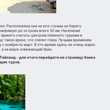
ы улыбок». Расположена она на юге страны на берегу
кет – напрямую до острова всего 50 км. Население
 Краби принято считать центром пляжного туризма в
а солнце такое яркое, что слепит глаза. Лучшим времен
ериод с ноября по март. В это время здесь не очень ж
т +28, а на море освежающий бриз.
вки в Тайланд - для этого перейдите на страницу б
горящих туров.