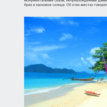
хотите очутится на островах, где снимал
непременно нужно отправится в провинц
Именно здесь масса необитаемых остров
монументальные скалы, непревзойденный 
бриз и ласковое солнце. Об этих местах 