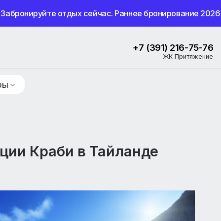
Забронируйте отдых сейчас. Раннее бронир
+7 (391) 
ЖК 
ие туры
винции Краби в Тайланде