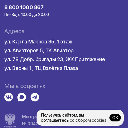
8 800 1000 867
Пн-Вс, с 10:00 до 20:00
Адреса
ул. Карла Маркса 95, 1 этаж
ул. Авиаторов 5, ТК Авиатор
ул. 78 Добр. бригады 23, ЖК Притяжение
ул. Весны 1 , ТЦ Взлётка Плаза
Мы в соцсетях
Пользуясь сайтом, вы
Мы в реестре турагентств
ОК
соглашаетесь
со сбором cookies
№ 0042839