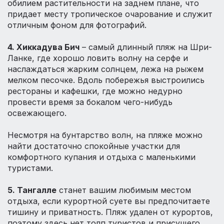
обилием растительности на заднем плане, что
придает месту тропическое очарование и служит
отличным фоном для фотографий.
4. Хиккадува Бич
– самый длинный пляж на Шри-
Ланке, где хорошо ловить волну на серфе и
наслаждаться жарким солнцем, лежа на рыжем
мелком песочке. Вдоль побережья выстроились
рестораны и кафешки, где можно недурно
провести время за бокалом чего-нибудь
освежающего.
Несмотря на бунтарство волн, на пляже можно
найти достаточно спокойные участки для
комфортного купания и отдыха с маленькими
туристами.
5. Тангалле
станет вашим любимым местом
отдыха, если курортной суете вы предпочитаете
тишину и приватность. Пляж удален от курортов,
поэтому здесь нет толп туристов и присущего