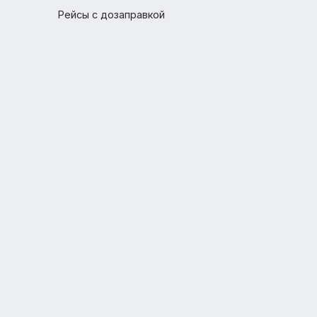
Беременности и дети
Пассажирам с ограниченными
возможностями
Багаж и животные
Аэропорты
Рейсы с дозаправкой