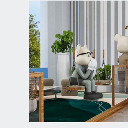
Для максимального удобства гостей в ном
мини-бар и телевизор. Кроме этого, отел
ежедневную уборку номеров. На территор
на пляже или в бассейне, но и посетить а
сауну, занятия по аквааэробике, гимнаст
мероприятия и мини-клубы, а также пред