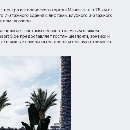
ей и путешественников с наилучшим сервисом, свежим
м.
 13 км от центра исторического города Манавгат и в 75 
главного 7-этажного здания с лифтами, клубного 3-этаж
ов с видом на озеро.
нии и располагает частным песчано-галечным пляжем
ily Resort Side предоставляет гостям шезлонги, зонтик
т уютные пляжные павильоны за дополнительную стоимо