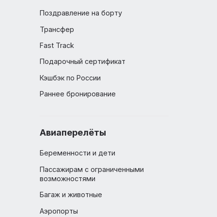
Выбор места в самолете
Комфорт и бизнес-классы в
самолете
Поздравление на борту
км от
ного
Трансфер
Fast Track
и и
Подарочный сертификат
сть.
Кэшбэк по России
Раннее бронирование
Авиаперелёты