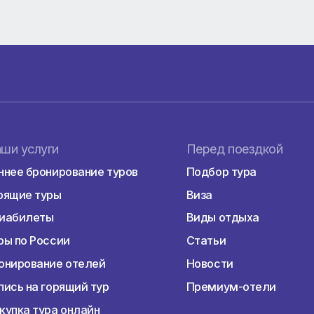
система питания «Все включено» 24 часа: завтрак, обед 
 гёзлеме и десерты – в определенные часы; свежевыжат
итки, местные и некоторые импортные алкогольные и
самые теплые воспоминания. Оплата бронирования дос
ex, МИР.
х офисах.