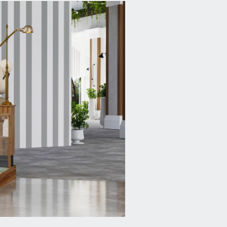
ерах есть кондиционер, сейф, терраса, WI-FI, телефон,
ь предоставляет халаты, тапочки, средства личной гиги
ии Selectum Family Resort Side можно не только отдох
квапарк, кинотеатр, фитнес-зал, теннисный корт, хаммам
ике и другим видам спорта. Для детей в отеле проводят
оставляют детские бассейны, буфет и другие развлечен