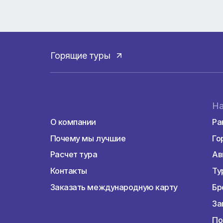
В Selectum Family Resort Side действует 
ужин – шведский стол; закуски, выпечка,
апельсиновый сок на завтрак, детокс-нап
безалкогольные напитки.
Турция подарит незабываемые эмоции и 
банковскими картами Visa, Masterсard, Am
Бронируйте отдых у нас на сайте и в наши