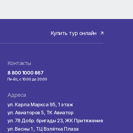
и
ый
тупна