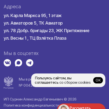
Адреса
ул. Карла Маркса 95, 1 этаж
ул. Авиаторов 5, ТК Авиатор
ул. 78 Добр. бригады 23, ЖК Притяжение
ул. Весны 1 , ТЦ Взлётка Плаза
Мы в соцсетях
Пользуясь сайтом, вы
Мы в реестре турагентств
ОК
соглашаетесь
со сбором cookies
№ 0042839
ИП Сурнин Александр Евгеньевич © 2026
Политика конфиденциальности
•
Пример договора
Рассчитать