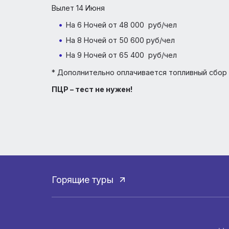
Турция из Красноярска - Пря
Летим на крыльях AZUR AIR в Турцию.
С 14.06.2022 по 30.10.2022 вылеты 4 ра
Вылет 14 Июня
На 6 Ночей от 48 000 руб/чел
На 8 Ночей от 50 600 руб/чел
На 9 Ночей от 65 400 руб/чел
* Дополнительно оплачивается топливный 
ПЦР – тест не нужен!