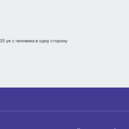
мой рейс
за в неделю
сбор 35 уе с человека в одну сторону