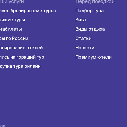
Наши услуги
Перед пое
Раннее бронирование туров
Подбор тур
Горящие туры
Виза
Авиабилеты
Виды отды
Туры по России
Статьи
Бронирование отелей
Новости
Запись на горящий тур
Премиум-о
Покупка тура онлайн