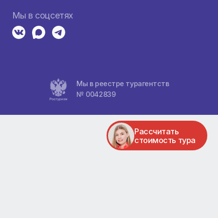
а
8 800 1000 867
Пн-Вс, с 10:00 до 20:00
ха
Адреса
ул. Карла Маркса 95, 1 этаж
ул. Авиаторов 5, ТК Авиатор
ул. 78 Добр. бригады 23, ЖК Притяж
тели
ул. Весны 1 , ТЦ Взлётка Плаза
Мы в соцсетях
Мы в реестре тураге