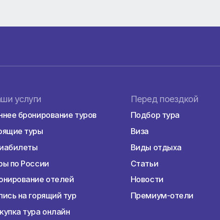
и пройти индивидуальное собеседование с консулом!
 оформлении визы в Германию, Чехию, Францию, СШ
Наши услуги
Перед пое