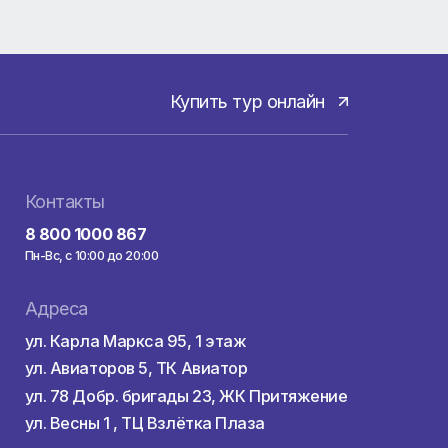
А и
Купить тур онла
здкой
Контакты