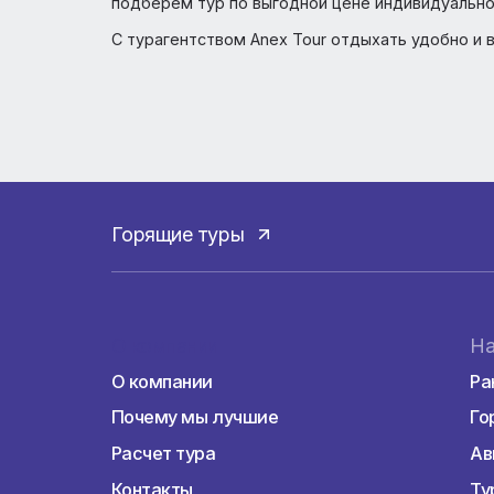
приобретается по прилете в аэропорту (с
Ковид ограничения — ПЦР-тест на английс
для невакцинированных граждан или серт
12 лет освобождаются от предоставления
Бронируйте отдых на сайте Анэкстур и в 
подберем тур по выгодной цене индивиду
С турагентством Anex Tour отдыхать удоб
Горящие туры