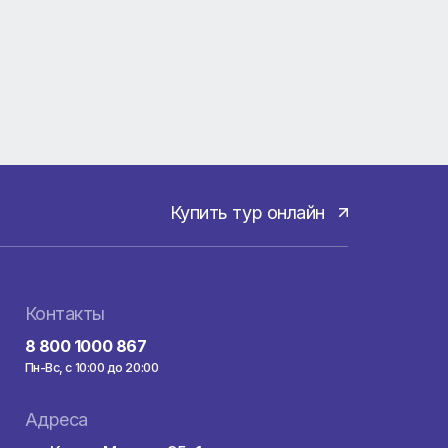
та
 до
а,
Купить тур онла