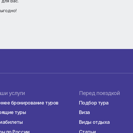
тоимость 50 у.е).
ком языке, сделанный не ранее чем за 72 часа до выле
ификат на английском языке для вакцинированных. Дети
 сертификата или отрицательного теста.
офисах компании. Или пишите в чат удобные даты отдых
ально для Вас.
но и выгодно!