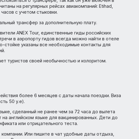
ибар
ер.
анзибар. Теперь при бронировании туров из Москвы и С
 не беспокоиться о трансфере, так как он уже включен
 рассчитаны на регулярных рейсах авиакомпаний: Etihad
коло 15 часов с учетом стыковки.
ивидуальный трансфер за дополнительную плату.
редставители ANEX Tour, единственные гиды российских
е встречи в аэропорту гидов всегда можно найти в о
 на инфо-стойке указаны все необходимые контакты для
скурсий.
привлекает туристов своей необычностью и колоритом.
ю
ком действия более 6 месяцев с даты начала поездки. 