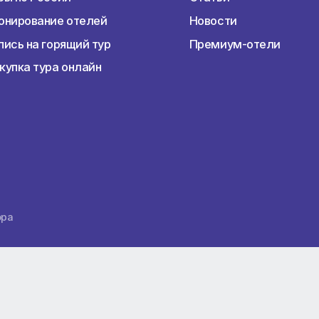
Наши услуги
Перед пое
Раннее бронирование туров
Подбор тур
Горящие туры
Виза
Авиабилеты
Виды отды
Туры по России
Статьи
Бронирование отелей
Новости
Запись на горящий тур
Премиум-о
Покупка тура онлайн