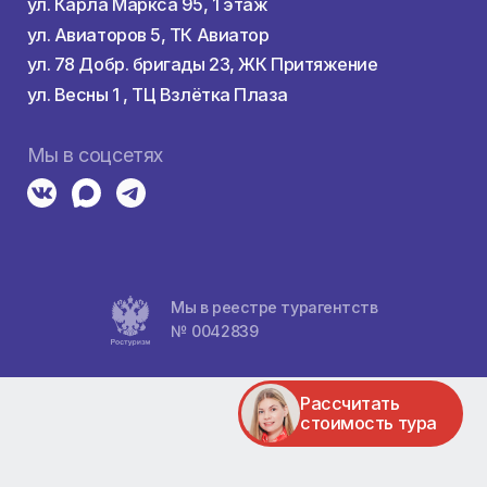
здкой
Контакты
а
8 800 1000 867
Пн-Вс, с 10:00 до 20:00
ха
Адреса
ул. Карла Маркса 95, 1 этаж
ул. Авиаторов 5, ТК Авиатор
ул. 78 Добр. бригады 23, ЖК Притяж
тели
ул. Весны 1 , ТЦ Взлётка Плаза
Мы в соцсетях