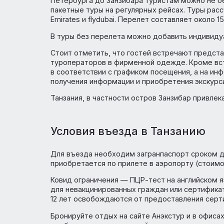
Обновленные пакеты на Занз
Во все туры с перелетом включен трансф
ANEX Tour обновил туры по направлению З
Петербурга до Занзибара туристам можно
пакетные туры на регулярных рейсах. Туры
Emirates и flydubai. Перелет составляет о
В туры без перелета можно добавить инд
Стоит отметить, что гостей встречают п
туроператоров в фирменной одежде. Кром
в соответствии с графиком посещения, а
получения информации и приобретения эк
Танзания, в частности остров Занзибар 
Условия въезда в Танзани
Для въезда необходим загранпаспорт сро