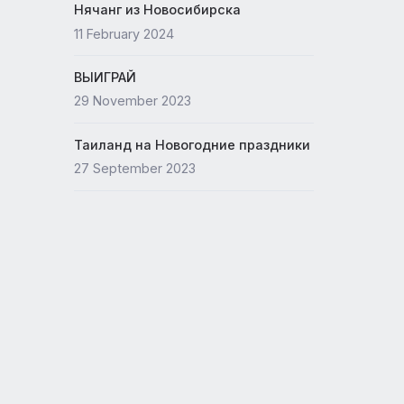
Новый офис ANEX
15 May 2024
анкт-
 в
Нячанг из Новосибирска
,
11 February 2024
ВЫИГРАЙ
29 November 2023
теле
Таиланд на Новогодние празд
27 September 2023
Виза