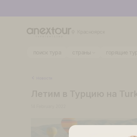
Красноярск
поиск тура
страны
горящ
Новости
Летим в Турцию на Tu
14 February 2022