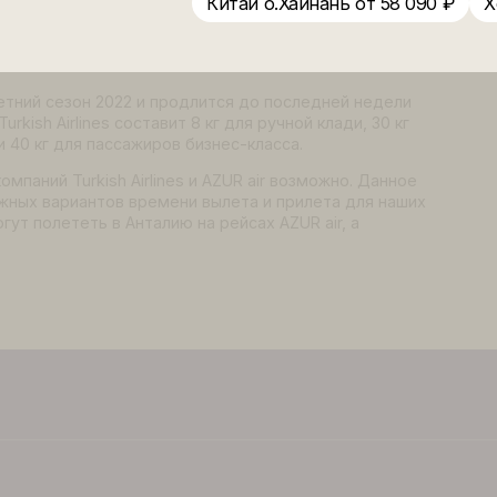
ines
Сейшелы от 98 276 ₽
рцию с перелетом на блоках Turkish Airlines в сезоне 
Сочи от 29 990 ₽
И
перелетом из Красноярска и Новосибирска на рейсах Tu
Китай о.Хайнань от 5
блочной перевозке в двух классах обслуживания. Перелет
 Airbus 321 начиная с 20.04.2022. Первый рейс в Антали
астота вылетов – ежедневно.
есь летний сезон 2022 и продлится до последней неде
 а/к Turkish Airlines составит 8 кг для ручной клади, 30 
асса и 40 кг для пассажиров бизнес-класса.
виакомпаний Turkish Airlines и AZUR air возможно. Дан
возможных вариантов времени вылета и прилета для н
r смогут полететь в Анталию на рейсах AZUR air, а