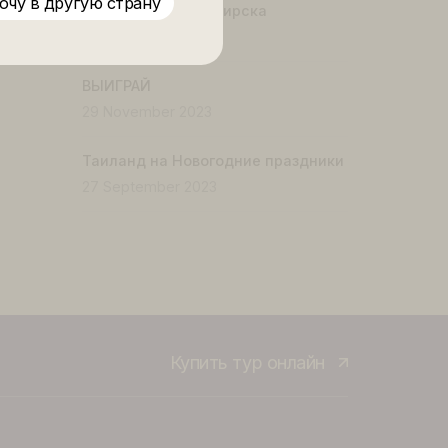
Абхазия от 27 700 ₽
Новый офис ANEX
лето
15 May 2024
ндонезия от 78 090 ₽
rkish
8 090 ₽
Хочу в другую страну
Нячанг из Новосибирска
11 February 2024
ю
ВЫИГРАЙ
ли
кг
29 November 2023
Таиланд на Новогодние празд
ное
аших
27 September 2023