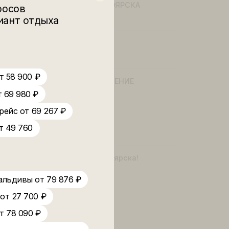
19 May 2026
ЕГИПЕТ ИЗ КРАСНОЯРСКА
лько вопросов
25 December 2025
чший вариант отдыха
 цене!
WhatsAPP
29 November 2025
Таиланд от 58 900 ₽
🏝 НОВОЕ НАПРАВЛЕНИЕ
и-Ланка от 69 980 ₽
26 June 2025
йх прямой рейс от 69 267 ₽
Черная Пятница
ой рейс от 49 760
27 November 2024
54 000 ₽
Хайнань из Красноярска!
69 900 ₽
21 May 2024
 100 ₽
Мальдивы от 79 876 ₽