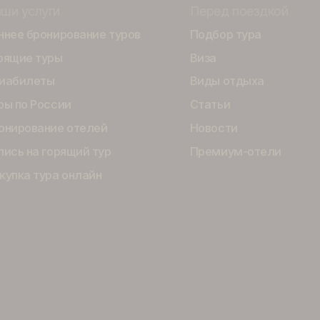
Наши услуги
Перед пое
Раннее бронирование туров
Подбор тур
Горящие туры
Виза
Авиабилеты
Виды отды
Туры по России
Статьи
Бронирование отелей
Новости
Запись на горящий тур
Премиум-о
Покупка тура онлайн