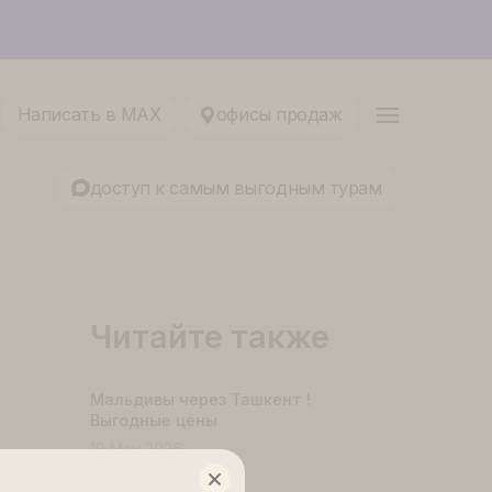
ование 2026
216-75-76
Написать в MAX
офисы продаж
Притяжение
доступ к самым выгодным т
Читайте также
Мальдивы через Ташкент !
Выгодные цены