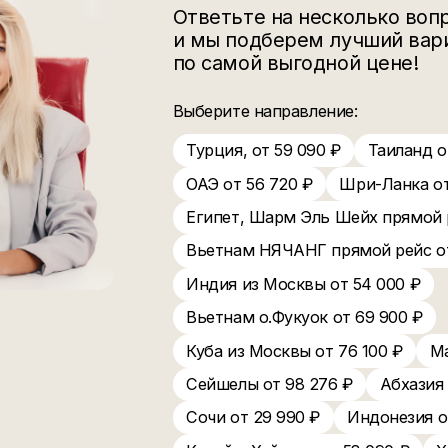
Ответьте на неско
и мы подберем лу
по самой выгодной
Выберите направление:
Турция, от 59 090 ₽
ОАЭ от 56 720 ₽
Шр
Египет, Шарм Эль Ше
Вьетнам НЯЧАНГ прям
Индия из Москвы от 
Вьетнам о.Фукуок от 
Куба из Москвы от 76