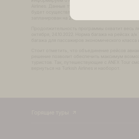
Летим в Турцию на Turkish Airl
ANEX Tour анонсировал продажу туров в Ту
2022.
Информируем о новых турах в Анталию с 
Airlines. Данные туры запланированы на 
будет осуществляться на воздушном судне
запланирован на 21.04.2022, заявленная ч
Продолжительность программы охватит в
октября, 24.10.2022. Норма багажа на рейсах
багажа для пассажиров экономического кл
Стоит отметить, что объединение рейсов а
решение позволит обеспечить максимум 
туристов. Так, путешествующие с ANEX Tou
вернуться на Turkish Airlines и наоборот.