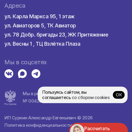
Адреса
ул. Карла Маркса 95, 1 этаж
ул. Авиаторов 5, ТК Авиатор
ул. 78 Добр. бригады 23, ЖК Притяжение
ул. Весны 1 , ТЦ Взлётка Плаза
Мы в соцсетях
Пользуясь сайтом, вы
Мы в реестре турагентств
ОК
соглашаетесь
со сбором cookies
№ 0042839
ИП Сурнин Александр Евгеньевич © 2026
Политика конфиденциальности
•
Пример договора
Рассчитать