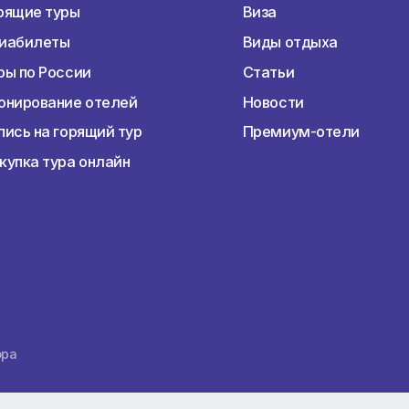
Наши услуги
Перед пое
Раннее бронирование туров
Подбор тур
Горящие туры
Виза
Авиабилеты
Виды отды
Туры по России
Статьи
Бронирование отелей
Новости
Запись на горящий тур
Премиум-о
Покупка тура онлайн