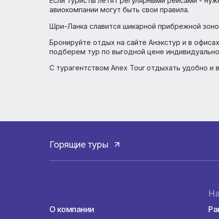
Горячие новости по Шри-Ла
С 7.12.2022 туристам больше не нужно
Шри-Ланку!
Если туристы летят регулярными рейсами 
авиокомпании могут быть свои правила.
Шри-Ланка славится шикарной прибрежной
Бронируйте отдых на сайте Анэкстур и в 
подберем тур по выгодной цене индивиду
С турагентством Anex Tour отдыхать удоб
Горящие туры