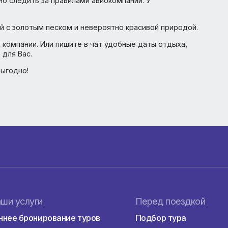
нке
 сдавать ПЦР-тест и иметь сертификат для въезда н
- нужно следить за правилами авиокомпании. У
 зоной с золотым песком и невероятно красивой приро
офисах компании. Или пишите в чат удобные даты отдых
ально для Вас.
но и выгодно!