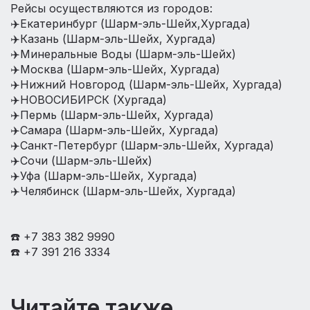
Рейсы осуществляются из городов:⁣
✈️Екатеринбург (Шарм-эль-Шейх,Хургада)⁣
✈️Казань (Шарм-эль-Шейх, Хургада)⁣
✈️Минеральные Воды (Шарм-эль-Шейх)⁣
✈️Москва (Шарм-эль-Шейх, Хургада)⁣
✈️Нижний Новгород (Шарм-эль-Шейх, Хургада)⁣
✈️НОВОСИБИРСК (Хургада)⁣
✈️Пермь (Шарм-эль-Шейх, Хургада)⁣
✈️Самара (Шарм-эль-Шейх, Хургада)⁣
✈️Санкт-Петербург (Шарм-эль-Шейх, Хургада)⁣
✈️Сочи (Шарм-эль-Шейх)⁣
✈️Уфа (Шарм-эль-Шейх, Хургада)⁣
✈️Челябинск (Шарм-эль-Шейх, Хургада)⁣
☎️ +7 383 382 9990
☎️ +7 391 216 3334
Читайте также