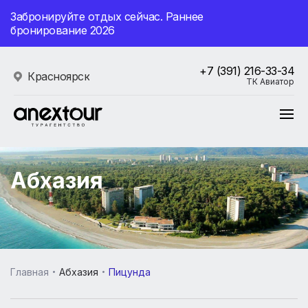
Забронируйте отдых сейчас. Раннее
бронирование 2026
+7 (391) 216-33-34
Красноярск
ТК Авиатор
Абхазия
Главная
Абхазия
Пицунда