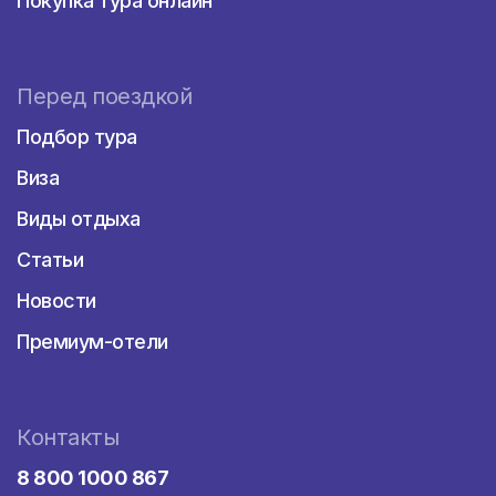
Покупка тура онлайн
насладиться песчаным пляжем и тихой
атмосферой, идеальной для отдыха и
релаксации.
Перед поездкой
Пляж "Армейский"
- Этот пляж
находится недалеко от центрального
Подбор тура
пляжа Пицунды и отличается своими
широкими песчаными просторами.
Виза
Здесь вы найдете комфортные условия
Виды отдыха
для отдыха, а также возможность
взять напрокат шезлонги и пляжные
Статьи
принадлежности.
Новости
Пляж "Голубая Бухта"
-
Премиум-отели
Расположенный на восточной окраине
Пицунды, этот пляж славится своими
кристально чистыми водами и
живописными пейзажами. Здесь можно
Контакты
насладиться спокойствием и
уединением, а также поплавать в
8 800 1000 867
прекрасной лагуне.