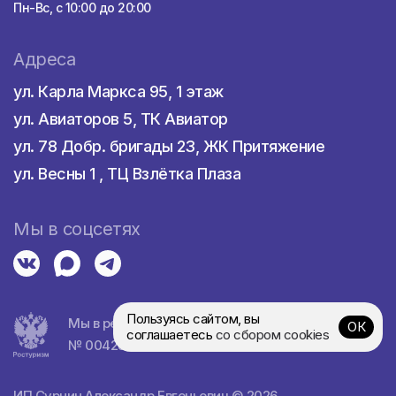
Пн-Вс, с 10:00 до 20:00
Адреса
Отели
ул. Карла Маркса 95, 1 этаж
Отель "Abkhazia Aqua Park Hotel"
-
ул. Авиаторов 5, ТК Авиатор
Этот отель расположен недалеко от
ул. 78 Добр. бригады 23, ЖК Притяжение
аквапарка и предлагает
комфортабельные номера, ресторан,
ул. Весны 1 , ТЦ Взлётка Плаза
открытый бассейн и доступ к пляжу.
Гости могут насладиться
Мы в соцсетях
разнообразными услугами и
удобствами, а также близостью к
развлечениям и
достопримечательностям.
Пользуясь сайтом, вы
Мы в реестре турагентств
ОК
Отель "Green Grove Hotel"
-
соглашаетесь
со сбором cookies
№ 0042839
Расположенный в окружении
соснового леса, этот отель предлагает
спокойную атмосферу и прекрасный
ИП Сурнин Александр Евгеньевич © 2026