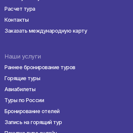
расположен в центре города и
Расчет тура
предлагает широкий песчаный берег,
чистую воду и разнообразные пляжные
Контакты
услуги. На пляже есть прокат
шезлонгов и зонты, а также кафе и
Заказать международную карту
рестораны поблизости.
Пляж "Амзара"
- Этот пляж находится
Наши услуги
недалеко от центрального района и
отличается своей живописностью. Он
Раннее бронирование туров
окружен зеленью и сосновыми
деревьями, создавая уютную
Горящие туры
атмосферу. Пляж "Амзара" также
известен своей чистотой и
Авиабилеты
спокойствием.
Туры по России
Пляж "Агудзера"
- Расположенный на
Бронирование отелей
западном окраине Пицунды, этот пляж
привлекает туристов своей красотой и
Запись на горящий тур
уединенностью. Здесь вы можете