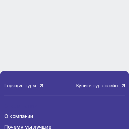
отдыха и веселья в Пицунде есть
аквапарк, где можно насладиться
горками, бассейнами и водными
аттракционами. Это отличное место
для семейного отдыха и развлечений.
Монастырь Святого Симона Кананита
:
Этот монастырь, расположенный на
вершине горы, предлагает потрясающий
вид на Пицунду и окружающие пейзажи.
Важное место для поклонения и медитации,
монастырь привлекает множество
посетителей своей историей и атмосферой
Горящие туры
Купить тур онлайн
молитвенной тишины.
О компании
Пляжи
О компании
Пляж "Центральный"
- Это главный и
самый популярный пляж.. Он
Почему мы лучшие