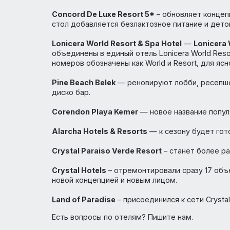
Azura Hotels
– приобрела отель Nashira Re
Kamelia K Club HV
– меняет название на Kam
планирует построить водяные горки с др
⠀
Seven Seas Gravel Select 5*
в Кемере – 
гостей!
⠀
Concord De Luxe Resort 5*
– обновляет 
стол добавляется безлактозное питание 
⠀
Lonicera World Resort & Spa Hotel
—
Lon
объединены в единый отель Lonicera Worl
номеров обозначены как World и Resort, д
⠀
Pine Beach Belek
— реновируют лобби, рес
диско бар.
⠀
Corendon Playa Kemer
— новое название 
⠀
Alarcha Hotels & Resorts
— к сезону буде