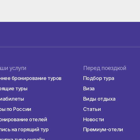
лее развлекательным отелем.
7 объектов! Сети отели планируют принимать гостей с
ystal и в 2022 стал Crystal Land of Paradise.
Наши услуги
Перед пое