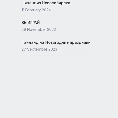
Новый офис ANEX
ы
15 May 2024
ачно
Нячанг из Новосибирска
и
11 February 2024
ВЫИГРАЙ
ть и
29 November 2023
Таиланд на Новогодние празд
ть!
27 September 2023
ем
тся