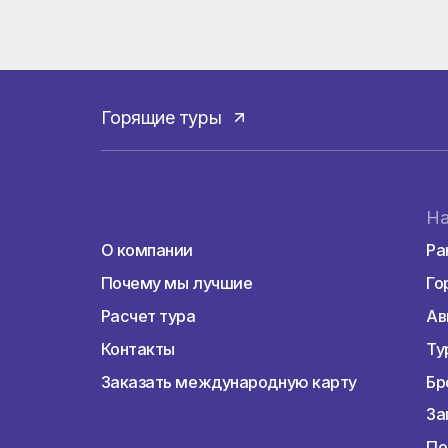
⠀
Crystal Paraiso Verde Resort
– станет бо
⠀
Crystal Hotels
– отремонтировали сразу 1
новой концепцией и новым лицом.
⠀
Land of Paradise
– присоединился к сети Cr
Есть вопросы по отелям? Пишите нам.
Горящие туры
О компании