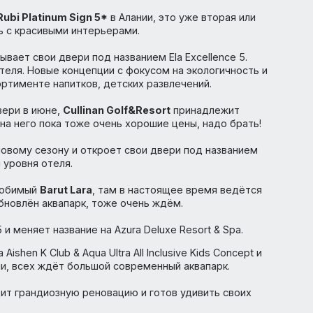
ается в новый Selectum Family 5* в Сиде, и его должн
 и цены на него сейчас приятные, после открытия однозн
отеля
Rubi Platinum Sign 5*
в Алании, это уже вторая ил
й отель с красивыми интерьерами.
е открывает свои двери под названием Ela Excellence 5.
ного отеля. Новые концепции с фокусом на экологичнос
, ассортименте напитков, детских развлечений.
свои двери в июне,
Cullinan Golf&Resort
принадлежит
овня и на него пока тоже очень хорошие цены, надо бра
ся к новому сезону и откроет свои двери под названи
вышении уровня отеля.
езоне любимый
Barut Lara
, там в настоящее время ведё
удет обновлён аквапарк, тоже очень ждём.