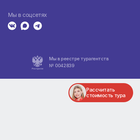
а
8 800 1000 867
Пн-Вс, с 10:00 до 20:00
ха
Адреса
ул. Карла Маркса 95, 1 этаж
ул. Авиаторов 5, ТК Авиатор
ул. 78 Добр. бригады 23, ЖК Притяж
тели
ул. Весны 1 , ТЦ Взлётка Плаза
Мы в соцсетях