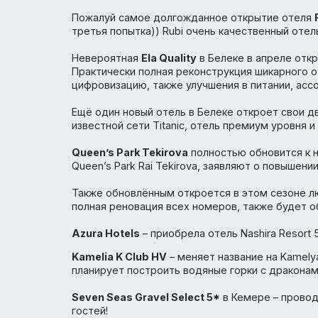
Новые отели Турции 2022
Silence Beach Resort 5
полностью превращ
открыть 1 апреля, отель очень интригует
взлетит в цене.
Пожалуй самое долгожданное открытие 
третья попытка)) Rubi очень качественны
Невероятная
Ela Quality
в Белеке в апрел
Практически полная реконструкция шикар
цифровизацию, также улучшения в питании
Ещё один новый отель в Белеке откроет 
известной сети Titanic, отель премиум ур
Queen’s Park Tekirova
полностью обновит
Queen’s Park Rai Tekirova, заявляют о по
Также обновлённым откроется в этом с
полная реновация всех номеров, также б