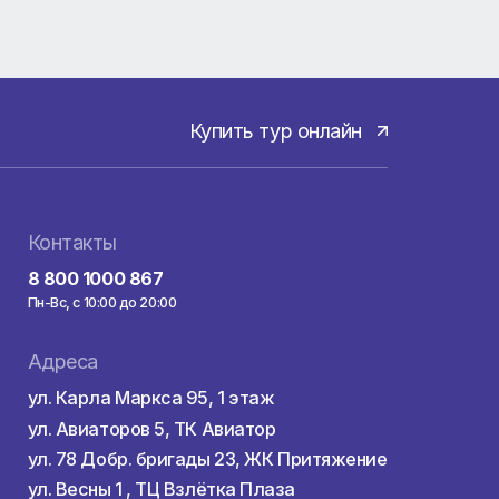
Купить тур онла
здкой
Контакты