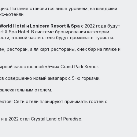
sort 5 и меняет название на Azura Deluxe Resort & Spa.
elya Aishen K Club & Aqua Ultra All Inclusive Kids Concep
аконами, всех ждёт большой современный аквапарк.
проводит грандиозную реновацию и готов удивить свои
концепцию. Питание становится выше уровнем, на швед
и детокс-котейли.
icera World Hotel и Lonicera Resort & Spa
с 2022 года 
d Resort & Spa Hotel. В системе бронирования категории
ля ясности, в какой части отеля будут проживать турист
епшен, ресторан, а ля карт рестораны, снек бар на пл
популярной качественной «5-ки» Grand Park Kemer.
т готов совершенно новый аквапарк с 5-ю горками.